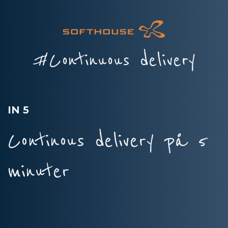
#Continuous delivery
IN 5
Continous delivery på 5
minuter