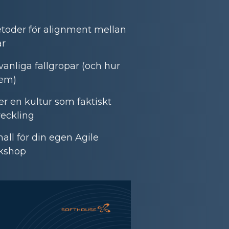
etoder för alignment mellan
är
anliga fallgropar (och hur
dem)
r en kultur som faktiskt
veckling
all för din egen Agile
rkshop