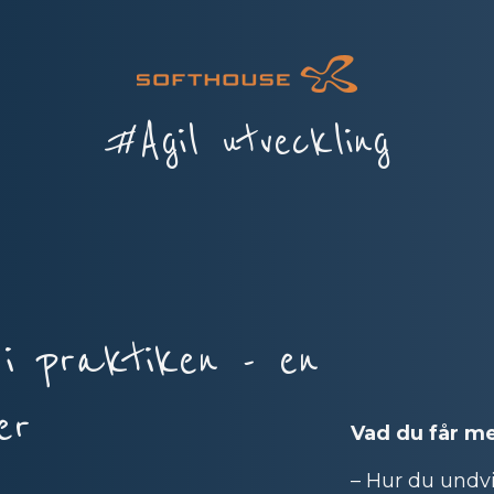
#Agil utveckling
 i praktiken - en
er
Vad du får m
– Hur du undvi