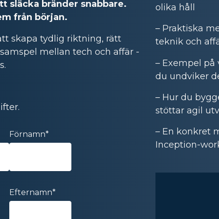
att släcka bränder snabbare.
olika håll
em från början.
– Praktiska m
t skapa tydlig riktning, rätt
teknik och aff
 samspel mellan tech och affär -
– Exempel på v
s.
du undviker 
– Hur du bygge
fter.
stöttar agil ut
– En konkret m
Förnamn
*
Inception-wo
Efternamn
*